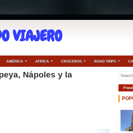
O VIAJERO
»
»
»
»
AMÉRICA
AFRICA
CRUCEROS
ROAD TRIPS
CA
peya, Nápoles y la
Popul
POP