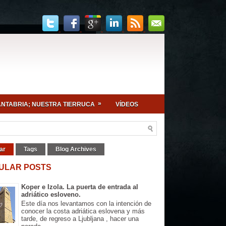
»
NTABRIA; NUESTRA TIERRUCA
VÍDEOS
ar
Tags
Blog Archives
ULAR POSTS
Koper e Izola. La puerta de entrada al
adriático esloveno.
Este día nos levantamos con la intención de
conocer la costa adriática eslovena y más
tarde, de regreso a Ljubljana , hacer una