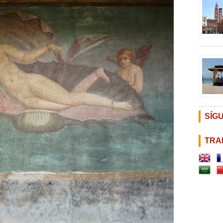
SÍG
TRA