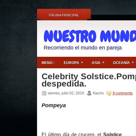
id='fb-root'/>
PÁGINA PRINCIPAL
NUESTRO MUND
Recorriendo el mundo en pareja
»
»
»
MENÚ :
EUROPA
ASIA
OCEANÍA
Celebrity Solstice.Pom
despedida.
viernes, julio 02, 2010
Nacho
9 comments
Pompeya
El último día de crucero, el
Solstice