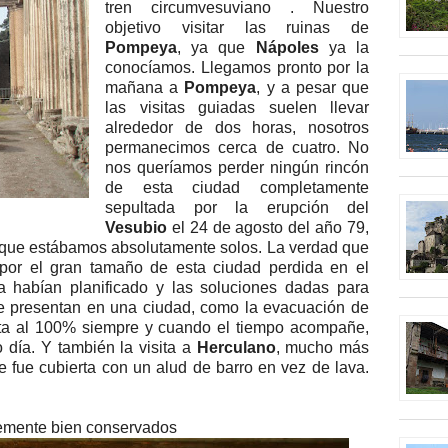
tren
circumvesuviano
. Nuestro
objetivo visitar las ruinas de
Pompeya
, ya que
Nápoles
ya la
conocíamos. Llegamos pronto por la
mañana a
Pompeya
, y a pesar que
las visitas guiadas suelen llevar
alrededor de dos horas, nosotros
permanecimos cerca de cuatro. No
nos queríamos perder ningún rincón
de esta ciudad
completamente
sepultada por la erupción del
Vesubio
el 24 de agosto del año 79,
las que estábamos absolutamente solos. La verdad que
or el gran tamaño de esta ciudad perdida en el
a habían planificado y las soluciones dadas para
se presentan en una ciudad, como la evacuación de
ita al 100% siempre y cuando el tiempo acompañe,
 día. Y también la visita a
Herculano
, mucho más
fue cubierta con un alud de barro en vez de lava.
lemente
bien conservados