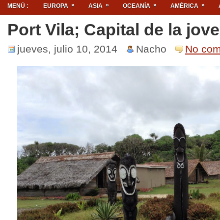
»
»
»
»
MENÚ :
EUROPA
ASIA
OCEANÍA
AMÉRICA
Port Vila; Capital de la jo
jueves, julio 10, 2014
Nacho
No co