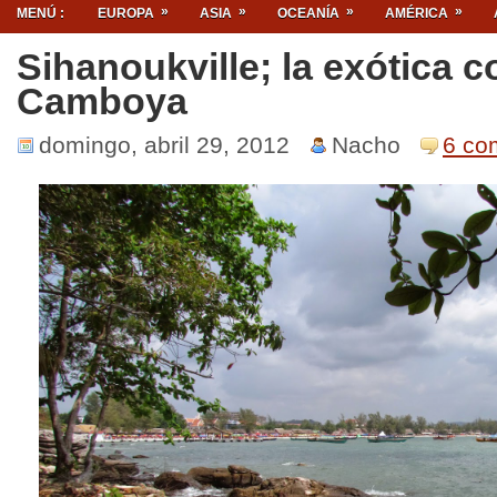
»
»
»
»
MENÚ :
EUROPA
ASIA
OCEANÍA
AMÉRICA
Sihanoukville; la exótica c
Camboya
domingo, abril 29, 2012
Nacho
6 co