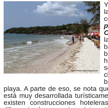
Y
c
O
l
s
c
playa. A parte de eso, se nota q
está muy desarrollada turísticam
existen construcciones hotelera