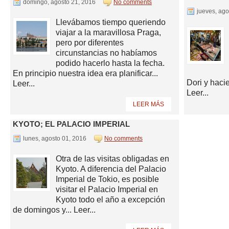
domingo, agosto 21, 2016
No comments
jueves, ag
Llevábamos tiempo queriendo
viajar a la maravillosa Praga,
pero por diferentes
circunstancias no habíamos
podido hacerlo hasta la fecha.
En principio nuestra idea era planificar...
Dori y haci
Leer...
Leer...
LEER MÁS
Leer más »
KYOTO; EL PALACIO IMPERIAL
Leer más »
lunes, agosto 01, 2016
No comments
Otra de las visitas obligadas en
Kyoto. A diferencia del Palacio
Imperial de Tokio, es posible
visitar el Palacio Imperial en
Kyoto todo el año a excepción
de domingos y... Leer...