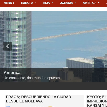
»
»
»
»
MENÚ :
EUROPA
ASIA
OCEANÍA
AMÉRICA
América
Un continente, dos mundos opuestos
1
2
3
4
5
PRAGA; DESCUBRIENDO LA CIUDAD
KYOTO; EL
DESDE EL MOLDAVA
IMPRESIO
KANSAI Y 