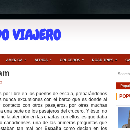
O VIAJERO
»
»
»
»
AMÉRICA
AFRICA
CRUCEROS
ROAD TRIPS
CA
dam
ts
Popul
por libre en los puertos de escala, preparándonos
POP
os nunca excursiones con el barco que es donde al
ar contacto con otros pasajeros, por otras muchas
 una parte de los pasajeros del crucero. Y éste no
mó la atención en las charlas con ellos, es que daba
 o canadienses, una de las primeras preguntas que
estaban tan mal por
España
como decían en los