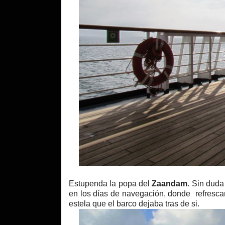
Estupenda la popa del
Zaandam
. Sin duda
en los días de navegación, donde refresca
estela que el barco dejaba tras de si.