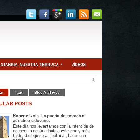
»
NTABRIA; NUESTRA TIERRUCA
VÍDEOS
ar
Tags
Blog Archives
ULAR POSTS
Koper e Izola. La puerta de entrada al
adriático esloveno.
Este día nos levantamos con la intención de
conocer la costa adriática eslovena y más
tarde, de regreso a Ljubljana , hacer una