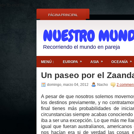
id='fb-root'/>
PÁGINA PRINCIPAL
NUESTRO MUND
Recorriendo el mundo en pareja
»
»
»
MENÚ :
EUROPA
ASIA
OCEANÍA
Un paseo por el Zaan
domingo, marzo 04, 2012
Nacho
2 commen
A pesar de que nosotros solemos movernos 
los destinos previamente, y no contratam
final tienes más probabilidades de inici
circunstancias siempre acabas conociendo a
iba a ser una excepción. Lo que más me lla
igual que fueran australianos, americanos
nos hacían era si de verdad las cosas 