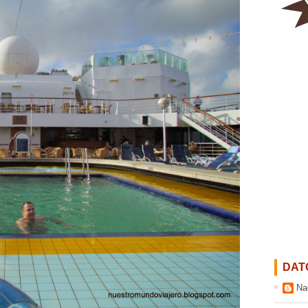
DAT
Na